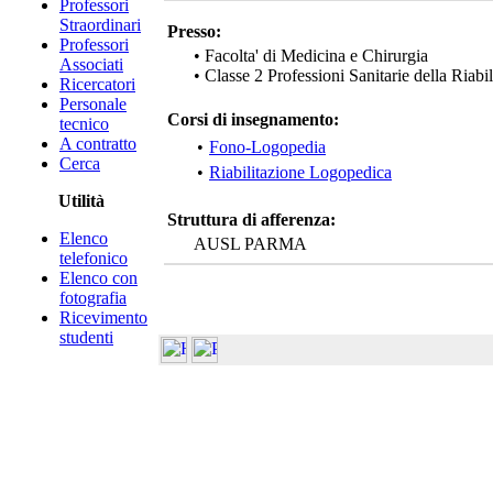
Professori
Straordinari
Presso:
Professori
• Facolta' di Medicina e Chirurgia
Associati
• Classe 2 Professioni Sanitarie della Riabi
Ricercatori
Personale
Corsi di insegnamento:
tecnico
A contratto
•
Fono-Logopedia
Cerca
•
Riabilitazione Logopedica
Utilità
Struttura di afferenza:
Elenco
AUSL PARMA
telefonico
Elenco con
fotografia
Ricevimento
studenti