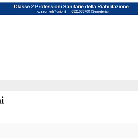
Classe 2 Professioni Sanitarie della Riabilitazione
Info:
segmed@unipr.it
0521033700 (Segreteria)
i