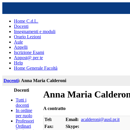
Home C.d.L.
Docenti
Insegnamenti e moduli
Orario Lezioni
Aule
Appelli
Iscrizione Esami
Appost@ per te
Help
Home Generale Facoltà
Docenti
: Anna Maria Calderoni
Docenti
Anna Maria Calderon
Tutti i
docenti
A contratto
In ordine
per ruolo
Tel:
Email:
acalderoni@ausl.pr.it
Professori
Ordinari
Fax:
Skype: