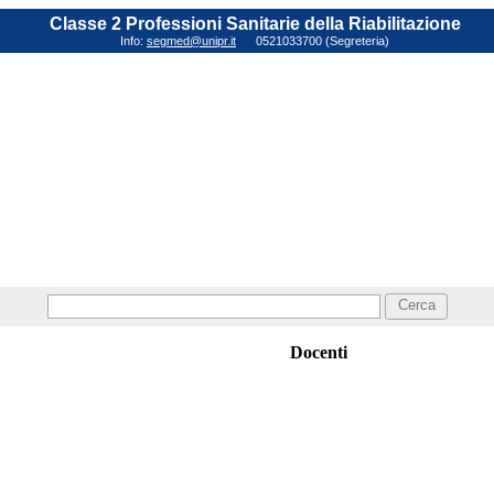
Classe 2 Professioni Sanitarie della Riabilitazione
Info:
segmed@unipr.it
0521033700 (Segreteria)
Cerca
Docenti