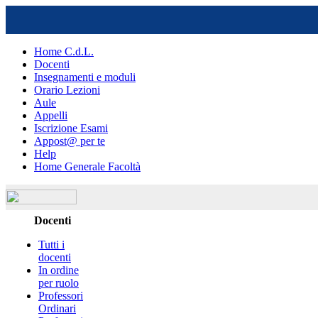
Home C.d.L.
Docenti
Insegnamenti e moduli
Orario Lezioni
Aule
Appelli
Iscrizione Esami
Appost@ per te
Help
Home Generale Facoltà
Docenti
Tutti i
docenti
In ordine
per ruolo
Professori
Ordinari