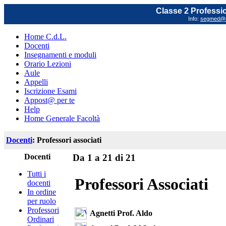
Classe 2 Profession
Info:
segmed@un
Home C.d.L.
Docenti
Insegnamenti e moduli
Orario Lezioni
Aule
Appelli
Iscrizione Esami
Appost@ per te
Help
Home Generale Facoltà
Docenti
: Professori associati
Docenti
Da 1 a 21 di 21
Tutti i
Professori Associati
docenti
In ordine
per ruolo
Professori
Agnetti Prof. Aldo
Ordinari