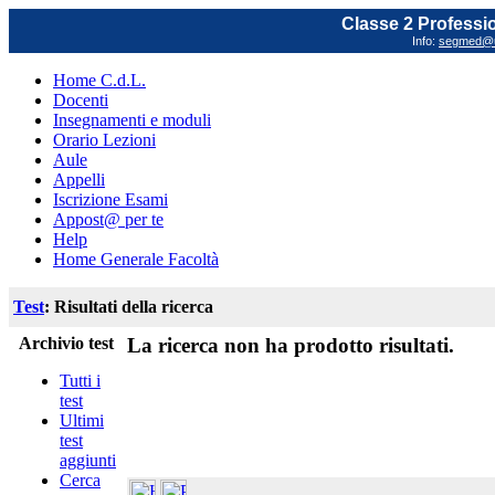
Classe 2 Profession
Info:
segmed@un
Home C.d.L.
Docenti
Insegnamenti e moduli
Orario Lezioni
Aule
Appelli
Iscrizione Esami
Appost@ per te
Help
Home Generale Facoltà
Test
: Risultati della ricerca
Archivio test
La ricerca non ha prodotto risultati.
Tutti i
test
Ultimi
test
aggiunti
Cerca