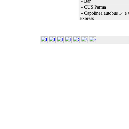
» Bar
» CUS Parma
» Capolinea autobus 14 e
Express
» Capolinea autobus 7 e 2
» Cascina Ambolana
» Centro Linguistico
» Centro S.Elisabetta
» Dip. Bioscienze (Plesso 
» Dip. Bioscienze (ex Bioc
Molec.)
» Dip. Bioscienze (ex Biol
» Dip. Bioscienze (ex Sci.