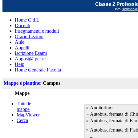
Classe 2 Profession
Info:
segmed@un
Home C.d.L.
Docenti
Insegnamenti e moduli
Orario Lezioni
Aule
Appelli
Iscrizione Esami
Appost@ per te
Help
Home Generale Facoltà
Mappe e piantine
: Campus
Mappe
Tutte le
» Auditorium
mappe
» Autobus, fermata di Chi
MapViewer
Cerca
» Autobus, fermata di Far
» Autobus, fermata di Fisi