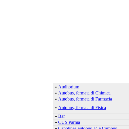
»
Auditorium
»
Autobus, fermata di Chimica
»
Autobus, fermata di Farmacia
»
Autobus, fermata di Fisica
»
Bar
»
CUS Parma
»
Capolinea autobus 14 e Campus