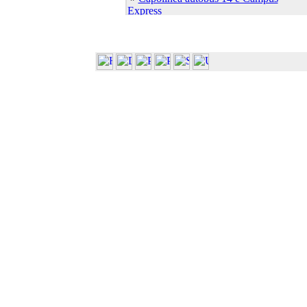
Express
»
Capolinea autobus 7 e 21
»
Cascina Ambolana
»
Centro Linguistico
»
Centro S.Elisabetta
»
Dip. Bioscienze (Plesso Biologico)
»
Dip. Bioscienze (ex Biochim. Biol.
Molec.)
»
Dip. Bioscienze (ex Biol. Evol. Funz.)
»
Dip. Bioscienze (ex Sci. Ambientali)