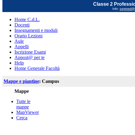
Classe 2 Profession
Info:
segmed@un
Home C.d.L.
Docenti
Insegnamenti e moduli
Orario Lezioni
Aule
Appelli
Iscrizione Esami
Appost@ per te
Help
Home Generale Facoltà
Mappe e piantine
: Campus
Mappe
Tutte le
mappe
MapViewer
Cerca