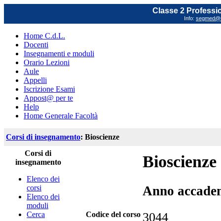
Classe 2 Profession
Info:
segmed@un
Home C.d.L.
Docenti
Insegnamenti e moduli
Orario Lezioni
Aule
Appelli
Iscrizione Esami
Appost@ per te
Help
Home Generale Facoltà
Corsi di insegnamento
: Bioscienze
Corsi di
Bioscienze
insegnamento
Elenco dei
corsi
Anno accade
Elenco dei
moduli
Cerca
Codice del corso
3044