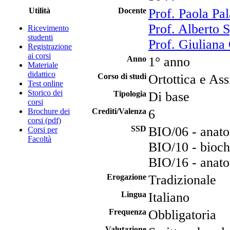
Utilità
Docente
Prof. Paola Pa
Prof. Alberto S
Ricevimento
studenti
Prof. Giuliana
Registrazione
ai corsi
Anno
1° anno
Materiale
didattico
Corso di studi
Ortottica e Ass
Test online
Storico dei
Tipologia
Di base
corsi
Brochure dei
Crediti/Valenza
6
corsi (pdf)
SSD
BIO/06 - anato
Corsi per
Facoltà
BIO/10 - bioc
BIO/16 - anat
Erogazione
Tradizionale
Lingua
Italiano
Frequenza
Obbligatoria
Valutazione