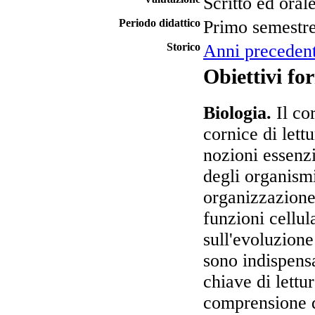
Scritto ed oral
Periodo didattico
Primo semestr
Storico
Anni precedent
Obiettivi fo
Biologia.
Il cor
cornice di lettu
nozioni essenzi
degli organismi 
organizzazione 
funzioni cellul
sull'evoluzione
sono indispensa
chiave di lettu
comprensione d