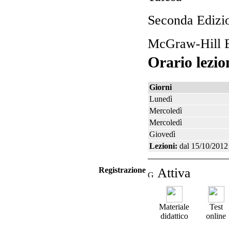
Seconda Edizi
McGraw-Hill E
Orario lezio
Giorni
Lunedì
Mercoledì
Mercoledì
Giovedì
Lezioni:
dal 15/10/2012
Registrazione
Attiva
Materiale
Test
didattico
online