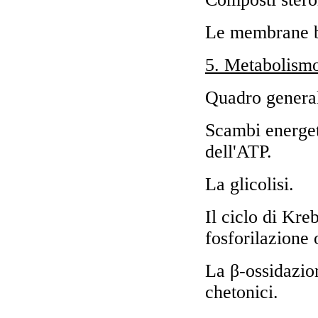
Le membrane b
5. Metabolism
Quadro general
Scambi energet
dell'ATP.
La glicolisi.
Il ciclo di Kreb
fosforilazione 
La β-ossidazion
chetonici.