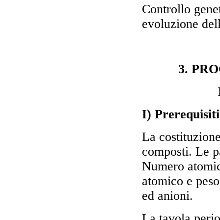
Controllo genet
evoluzione dell
3. PR
I) Prerequisit
La costituzione
composti. Le p
Numero atomic
atomico e peso 
ed anioni.
La tavola peri