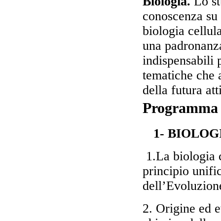
Biologia.
Lo st
conoscenza su 
biologia cellul
una padronanza
indispensabili 
tematiche che a
della futura att
Programma
1- BIOLOG
1.La biologia 
principio unifi
dell’Evoluzion
2. Origine ed e