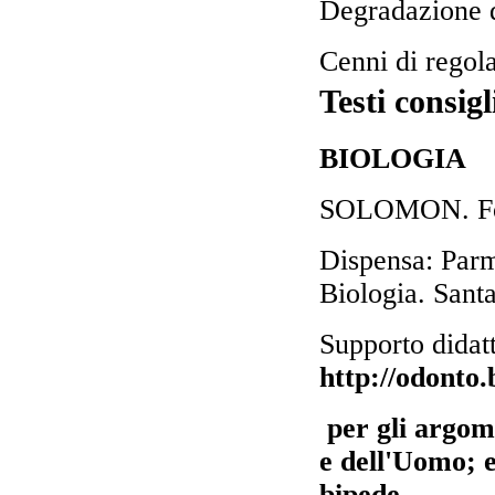
Degradazione 
Cenni di regol
Testi consigl
BIOLOGIA
SOLOMON. Fond
Dispensa: Parm
Biologia. Sant
Supporto didatt
http://odonto.b
per gli argome
e dell'Uomo; 
bipede