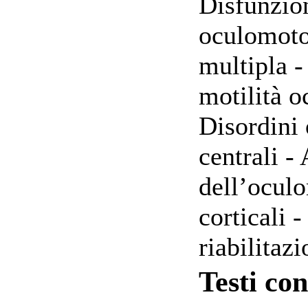
Disfunzion
oculomotor
multipla -
motilità o
Disordini 
centrali -
dell’oculo
corticali 
riabilitaz
Testi con