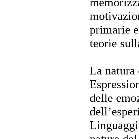
memorizzaz
motivazio
primarie e
teorie sul
La natura 
Espressio
delle emoz
dell’esper
Linguaggi
natura de