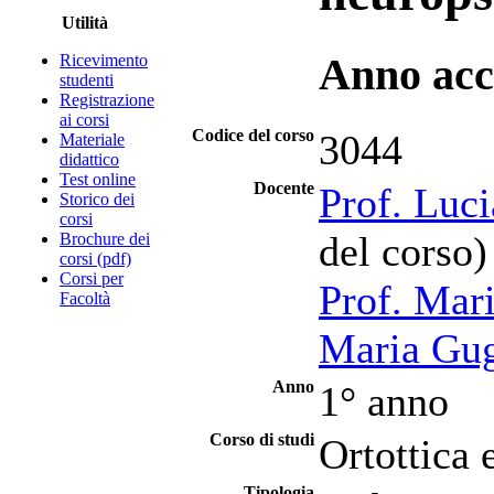
Utilità
Ricevimento
Anno acc
studenti
Registrazione
ai corsi
Codice del corso
3044
Materiale
didattico
Test online
Docente
Prof. Luc
Storico dei
corsi
del corso)
Brochure dei
corsi (pdf)
Corsi per
Prof. Mar
Facoltà
Maria Gug
Anno
1° anno
Corso di studi
Ortottica 
Tipologia