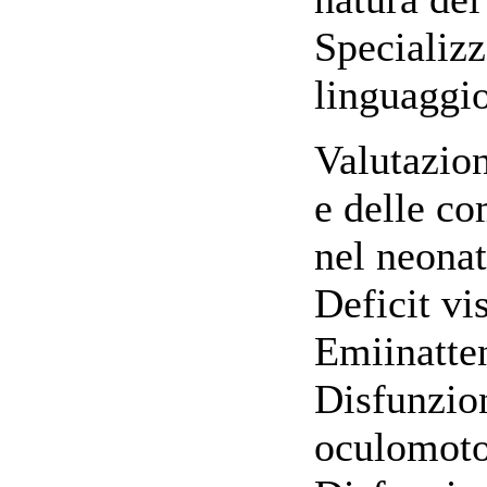
Specializz
linguaggio
Valutazion
e delle c
nel neonat
Deficit vi
Emiinatten
Disfunzion
oculomotor