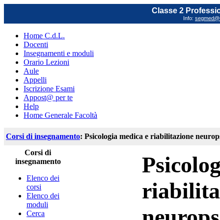
Classe 2 Profession
Info:
segmed@un
Home C.d.L.
Docenti
Insegnamenti e moduli
Orario Lezioni
Aule
Appelli
Iscrizione Esami
Appost@ per te
Help
Home Generale Facoltà
Corsi di insegnamento
: Psicologia medica e riabilitazione neurop
Corsi di
Psicolo
insegnamento
Elenco dei
riabilit
corsi
Elenco dei
moduli
neurops
Cerca