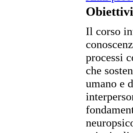
Obiettivi
Il corso i
conoscenze
processi c
che soste
umano e de
interperso
fondamenta
neuropsico