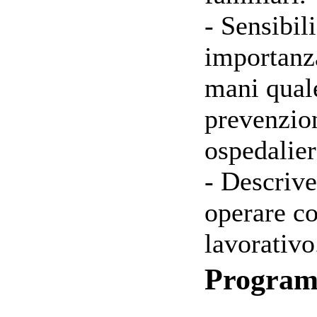
- Sensibili
importanza
mani qual
prevenzion
ospedalier
- Descrive
operare c
lavorativo
Progra