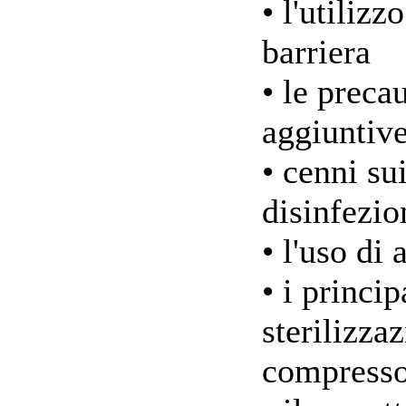
• l'utilizz
barriera
• le preca
aggiuntive
• cenni sui
disinfezio
• l'uso di 
• i princip
sterilizza
compresso,