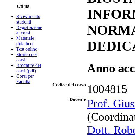
Utilità
INFOR
Ricevimento
studenti
NORMA
Registrazione
ai corsi
Materiale
DEDIC
didattico
Test online
Storico dei
corsi
Anno acc
Brochure dei
corsi (pdf)
Corsi per
Facoltà
Codice del corso
1004815
Docente
Prof. Giu
(Coordinat
Dott. Rob