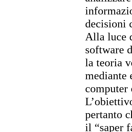
informazio
decisioni 
Alla luce 
software d
la teoria v
mediante e
computer e
L’obiettiv
pertanto c
il “saper f