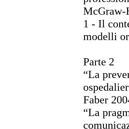
McGraw-Hi
1 - Il cont
modelli or
Parte 2
“La preven
ospedalie
Faber 200
“La pragm
comunicaz