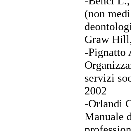
-Benci L.,
(non medic
deontolog
Graw Hill
-Pignatto
Organizzaz
servizi so
2002
-Orlandi 
Manuale d
professioni