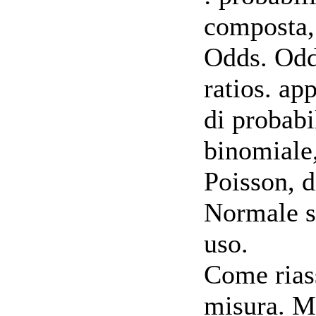
composta,
Odds. Odd
ratios. ap
di probabil
binomiale,
Poisson, 
Normale st
uso.
Come riass
misura. Mi