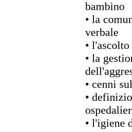
bambino
• la comu
verbale
• l'ascolto
• la gesti
dell'aggre
• cenni su
• definizi
ospedalie
• l'igiene