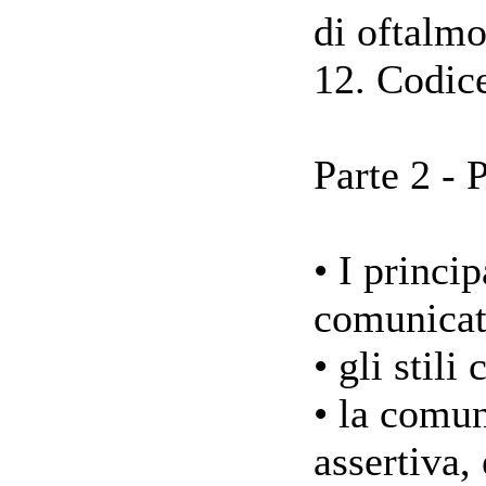
di oftalmo
12. Codic
Parte 2 - 
• I princi
comunicat
• gli stili
• la comun
assertiva,