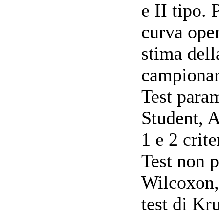
e II tipo. 
curva oper
stima del
campionar
Test parame
Student, A
1 e 2 crite
Test non p
Wilcoxon,
test di Kr