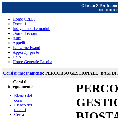
Classe 2 Profession
Info:
segmed@un
Home C.d.L.
Docenti
Insegnamenti e moduli
Orario Lezioni
Aule
Appelli
Iscrizione Esami
Appost@ per te
Help
Home Generale Facoltà
Corsi di insegnamento
: PERCORSO GESTIONALE: BASI D
Corsi di
PERC
insegnamento
Elenco dei
GESTI
corsi
Elenco dei
moduli
BIOSTA
Cerca