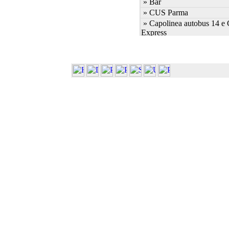
» Bar
» CUS Parma
» Capolinea autobus 14 e
Express
» Capolinea autobus 7 e 2
» Cascina Ambolana
» Centro Linguistico
» Centro S.Elisabetta
» Dip. Bioscienze (Plesso 
» Dip. Bioscienze (ex Bioc
Molec.)
» Dip. Bioscienze (ex Biol
» Dip. Bioscienze (ex Sci.