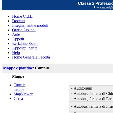
Classe 2 Profession
Info:
segmed@un
Home C.d.L.
Docenti
Insegnamenti e moduli
Orario Lezioni
Aule
Appelli
Iscrizione Esami
Appost@ per te
Help
Home Generale Facoltà
Mappe e piantine
: Campus
Mappe
Tutte le
» Auditorium
mappe
» Autobus, fermata di Chi
MapViewer
Cerca
» Autobus, fermata di Far
» Autobus, fermata di Fisi