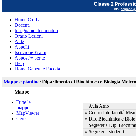
Classe 2 Profession
Info:
segmed@un
Home C.d.L.
Docenti
Insegnamenti e moduli
Orario Lezioni
Aule
Appelli
Iscrizione Esami
Appost@ per te
Help
Home Generale Facoltà
Mappe e piantine
: Dipartimento di Biochimica e Biologia Moleco
Mappe
Tutte le
» Aula Atrio
mappe
» Centro Interfacoltà Mis
MapViewer
Cerca
» Dip. Biochimica e Biolo
» Segreteria Dip. Biochimi
» Segreteria studenti