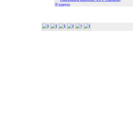
Express
»
Capolinea autobus 7 e 21
»
Cascina Ambolana
»
Centro Linguistico
»
Centro S.Elisabetta
»
Dip. Bioscienze (Plesso Biologico)
»
Dip. Bioscienze (ex Biochim. Biol.
Molec.)
»
Dip. Bioscienze (ex Biol. Evol. Funz.)
»
Dip. Bioscienze (ex Sci. Ambientali)