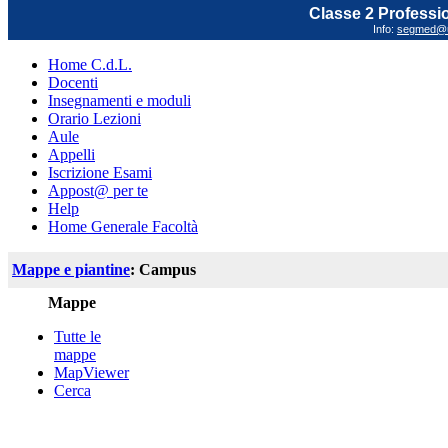
Classe 2 Profession
Info:
segmed@un
Home C.d.L.
Docenti
Insegnamenti e moduli
Orario Lezioni
Aule
Appelli
Iscrizione Esami
Appost@ per te
Help
Home Generale Facoltà
Mappe e piantine
: Campus
Mappe
Tutte le
mappe
MapViewer
Cerca