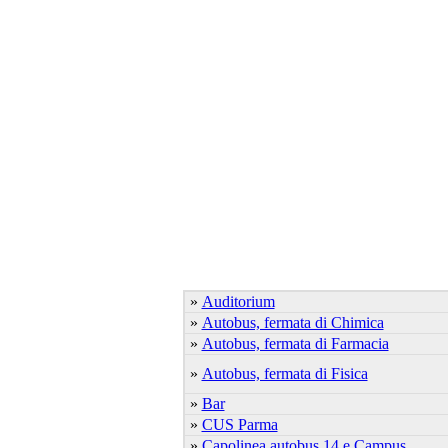
»
Auditorium
»
Autobus, fermata di Chimica
»
Autobus, fermata di Farmacia
»
Autobus, fermata di Fisica
»
Bar
»
CUS Parma
»
Capolinea autobus 14 e Campus