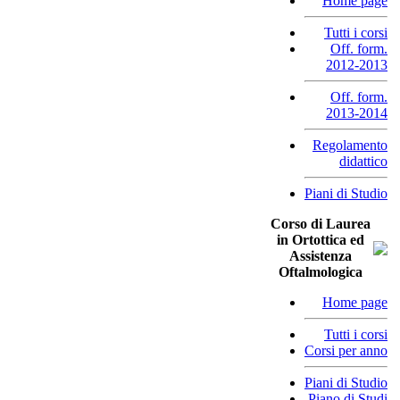
Home page
Tutti i corsi
Off. form.
2012-2013
Off. form.
2013-2014
Regolamento
didattico
Piani di Studio
Corso di Laurea
in Ortottica ed
Assistenza
Oftalmologica
Home page
Tutti i corsi
Corsi per anno
Piani di Studio
Piano di Studi