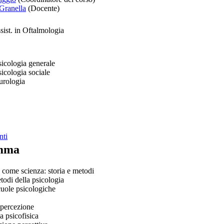
Granella
(Docente)
sist. in Oftalmologia
icologia generale
icologia sociale
rologia
nti
mma
 come scienza: storia e metodi
todi della psicologia
cuole psicologiche
 percezione
la psicofisica