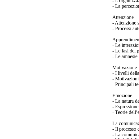
- L'organizza
- La percezio
Attenzione
- Attenzione s
- Processi aut
Apprendimen
- Le interazio
- Le fasi del
- Le amnesie
Motivazione
- I livelli de
- Motivazioni
- Principali t
Emozione
- La natura d
- Espressione
- Teorie dell
La comunicazi
- Il processo
- La comunic