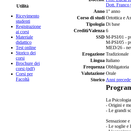
Dott. Franco 
Utilità
Anno
1° anno
Ricevimento
Corso di studi
Ortottica e As
studenti
Tipologia
Di base
Registrazione
Crediti/Valenza
6
ai corsi
Materiale
SSD
M-PSI/01 - ps
didattico
M-PSI/05 - ps
Test online
MED/26 - neu
Storico dei
Erogazione
Tradizionale
corsi
Lingua
Italiano
Brochure dei
Frequenza
Obbligatoria
corsi (pdf)
Valutazione
Orale
Corsi per
Facoltà
Storico
Anni precede
Progra
La Psicologia
- Origini e me
- Le grandi s
Sensazione e
- Le soglie e 