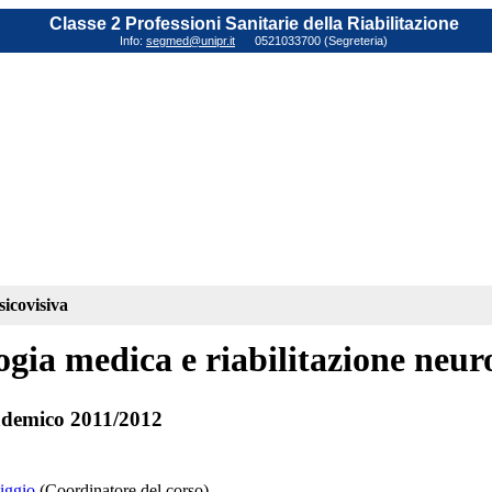
Classe 2 Professioni Sanitarie della Riabilitazione
Info:
segmed@unipr.it
0521033700 (Segreteria)
sicovisiva
ogia medica e riabilitazione neur
demico 2011/2012
iggio
(Coordinatore del corso)