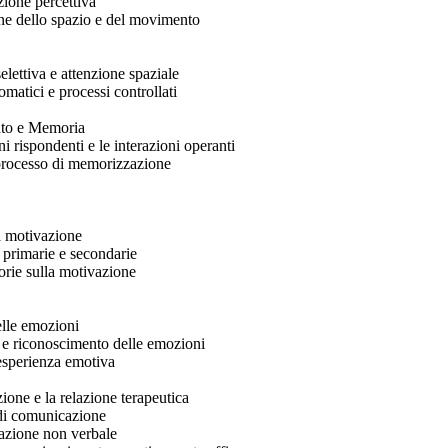
zione percettiva
ne dello spazio e del movimento
elettiva e attenzione spaziale
omatici e processi controllati
to e Memoria
ni rispondenti e le interazioni operanti
 processo di memorizzazione
lla motivazione
 primarie e secondarie
eorie sulla motivazione
elle emozioni
 e riconoscimento delle emozioni
’esperienza emotiva
one e la relazione terapeutica
 di comunicazione
azione non verbale