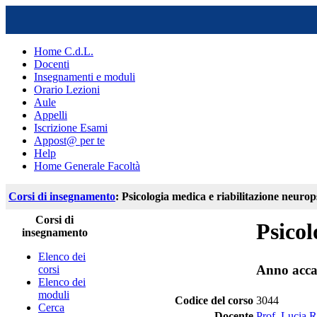
Home C.d.L.
Docenti
Insegnamenti e moduli
Orario Lezioni
Aule
Appelli
Iscrizione Esami
Appost@ per te
Help
Home Generale Facoltà
Corsi di insegnamento
: Psicologia medica e riabilitazione neurop
Corsi di
Psicol
insegnamento
Elenco dei
Anno acca
corsi
Elenco dei
moduli
Codice del corso
3044
Cerca
Docente
Prof. Lucia R