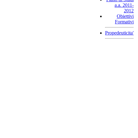
a.a. 2011-
2012
Obiettivi
Formativi
Propedeuticita'