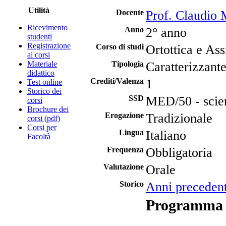
Utilità
Docente
Prof. Claudio
Ricevimento
Anno
2° anno
studenti
Registrazione
Corso di studi
Ortottica e Ass
ai corsi
Materiale
Tipologia
Caratterizzant
didattico
Crediti/Valenza
1
Test online
Storico dei
SSD
MED/50 - scien
corsi
Brochure dei
Erogazione
Tradizionale
corsi (pdf)
Corsi per
Lingua
Italiano
Facoltà
Frequenza
Obbligatoria
Valutazione
Orale
Storico
Anni precedent
Programma