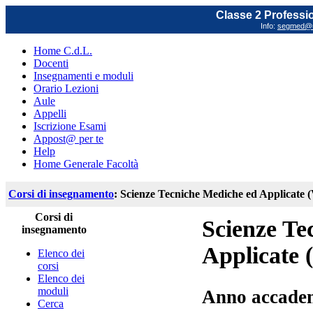
Classe 2 Profession
Info:
segmed@un
Home C.d.L.
Docenti
Insegnamenti e moduli
Orario Lezioni
Aule
Appelli
Iscrizione Esami
Appost@ per te
Help
Home Generale Facoltà
Corsi di insegnamento
: Scienze Tecniche Mediche ed Applicate
Corsi di
Scienze Te
insegnamento
Applicate 
Elenco dei
corsi
Elenco dei
moduli
Anno accadem
Cerca