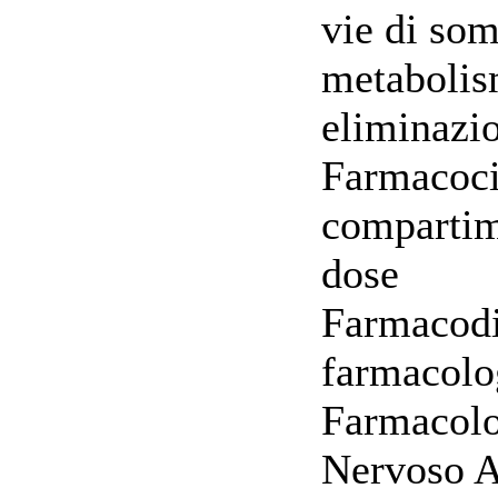
vie di som
metabolis
eliminazi
Farmacoci
compartim
dose
Farmacodi
farmacolo
Farmacolo
Nervoso 