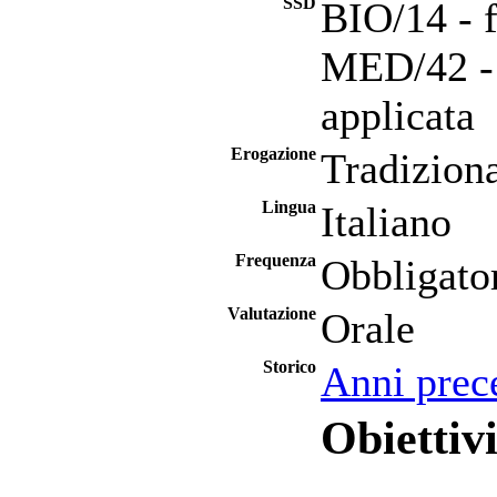
SSD
BIO/14 - 
MED/42 - 
applicata
Erogazione
Tradizion
Lingua
Italiano
Frequenza
Obbligato
Valutazione
Orale
Storico
Anni prec
Obiettivi