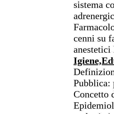
sistema co
adrenergi
Farmacolo
cenni su f
anestetici
Igiene,Ed
Definizion
Pubblica: 
Concetto d
Epidemiol