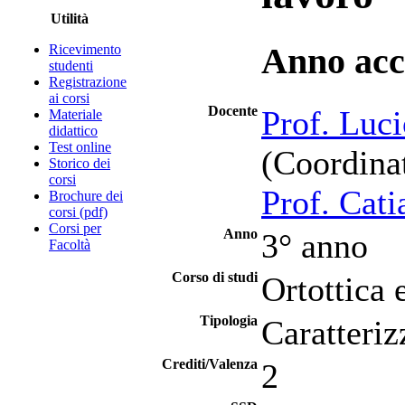
Utilità
Ricevimento
Anno acc
studenti
Registrazione
ai corsi
Docente
Prof. Luc
Materiale
didattico
Test online
(Coordinat
Storico dei
corsi
Prof. Cati
Brochure dei
corsi (pdf)
Corsi per
Anno
3° anno
Facoltà
Corso di studi
Ortottica 
Tipologia
Caratteriz
Crediti/Valenza
2