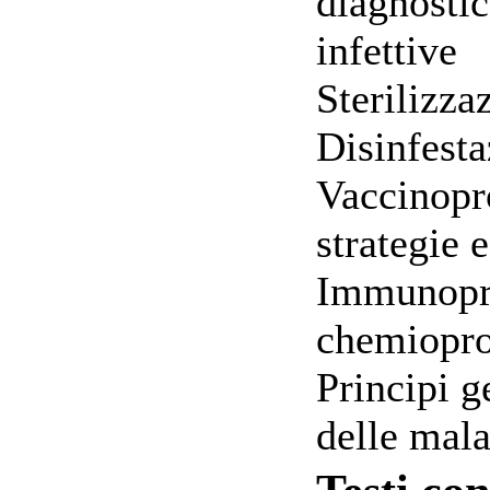
diagnostic
infettive
Sterilizza
Disinfest
Vaccinopro
strategie 
Immunopro
chemiopro
Principi g
delle mala