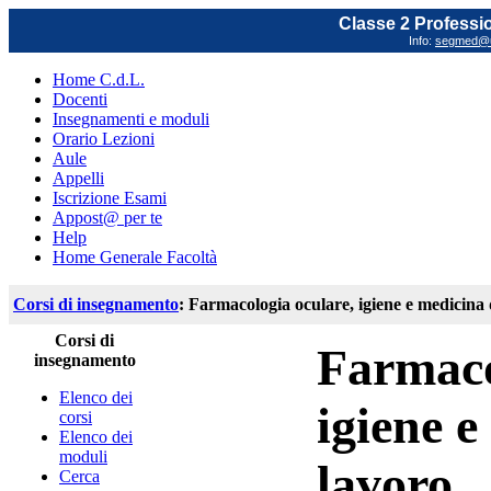
Classe 2 Profession
Info:
segmed@un
Home C.d.L.
Docenti
Insegnamenti e moduli
Orario Lezioni
Aule
Appelli
Iscrizione Esami
Appost@ per te
Help
Home Generale Facoltà
Corsi di insegnamento
: Farmacologia oculare, igiene e medicina 
Corsi di
Farmaco
insegnamento
Elenco dei
igiene e
corsi
Elenco dei
moduli
lavoro
Cerca