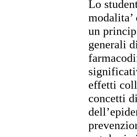
Lo studen
modalita’
un principi
generali d
farmacodi
significati
effetti col
concetti d
dell’epide
prevenzion